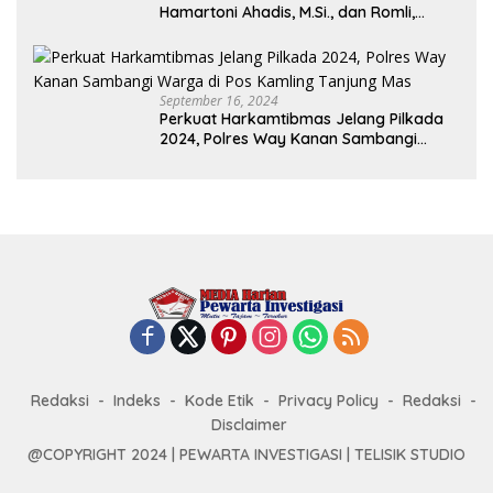
Hamartoni Ahadis, M.Si., dan Romli,
S.Kom., M.M. Sebagai Bupati Dan Wakil
Bupati Lampung Utara Terpilih Periode
2025-2030 Di Istana Negara
September 16, 2024
Perkuat Harkamtibmas Jelang Pilkada
2024, Polres Way Kanan Sambangi
Warga di Pos Kamling Tanjung Mas
Redaksi
Indeks
Kode Etik
Privacy Policy
Redaksi
Disclaimer
@COPYRIGHT 2024 | PEWARTA INVESTIGASI | TELISIK STUDIO