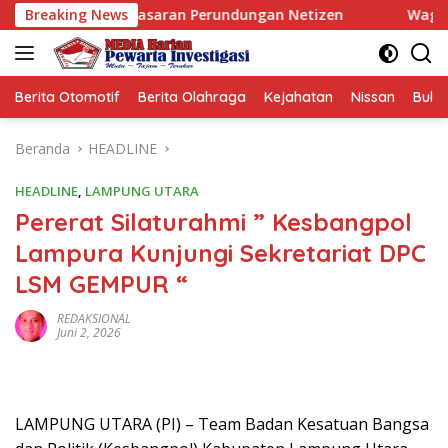
Langsung
Jadi Sasaran Perundungan Netizen
Breaking News
Wagub Jihan Kukuhka
ke
konten
Berita Otomotif
Berita Olahraga
Kejahatan
Nissan
Bulut
Beranda
HEADLINE
HEADLINE
,
LAMPUNG UTARA
Pererat Silaturahmi ” Kesbangpol
Lampura Kunjungi Sekretariat DPC
LSM GEMPUR “
REDAKSIONAL
Juni 2, 2026
LAMPUNG UTARA (PI) – Team Badan Kesatuan Bangsa