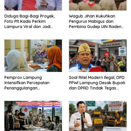
Diduga Bagi-Bagi Proyek,
Wagub Jihan Kukuhkan
Foto Plt Kadis Perkim
Pengurus Mabigus dan
Lampura Viral dan Jadi
Pembina Gudep UIN Raden
Sasaran Perundungan
Intan, Dorong Pramuka
Netizen
Perkuat Karakter Generasi
Muda
Pemprov Lampung
Soal Ritel Modern Ilegal, DPD
Intensifkan Percepatan
PPWI Lampung Desak Bupati
Penanggulangan
dan DPRD Tindak Tegas
Tuberkulosis di Tanggamus
Penegakan Perda No
02/2016