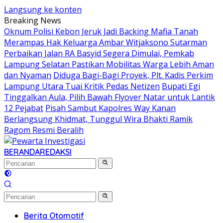
Langsung ke konten
Breaking News
Oknum Polisi Kebon Jeruk Jadi Backing Mafia Tanah
Merampas Hak Keluarga Ambar Witjaksono Sutarman
Perbaikan Jalan RA Basyid Segera Dimulai, Pemkab
Lampung Selatan Pastikan Mobilitas Warga Lebih Aman
dan Nyaman
Diduga Bagi-Bagi Proyek, Plt. Kadis Perkim
Lampung Utara Tuai Kritik Pedas Netizen
Bupati Egi
Tinggalkan Aula, Pilih Bawah Flyover Natar untuk Lantik
12 Pejabat
Pisah Sambut Kapolres Way Kanan
Berlangsung Khidmat, Tunggul Wira Bhakti Ramik
Ragom Resmi Beralih
BERANDA
REDAKSI
Berita Otomotif