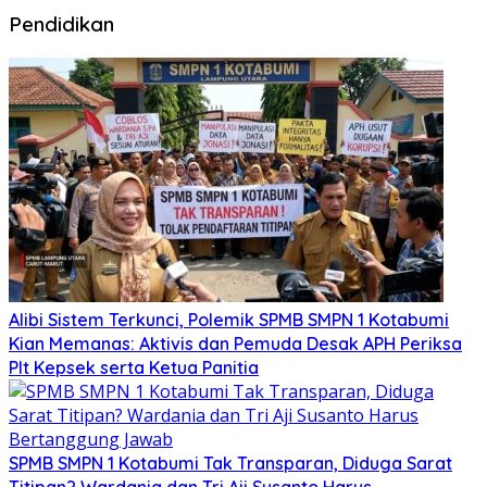
Pendidikan
Alibi Sistem Terkunci, Polemik SPMB SMPN 1 Kotabumi
Kian Memanas: Aktivis dan Pemuda Desak APH Periksa
Plt Kepsek serta Ketua Panitia
SPMB SMPN 1 Kotabumi Tak Transparan, Diduga Sarat
Titipan? Wardania dan Tri Aji Susanto Harus