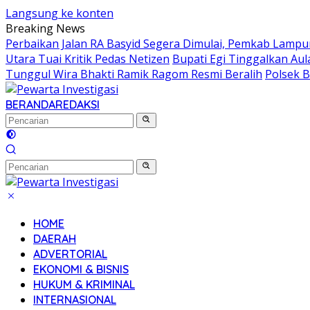
Langsung ke konten
Breaking News
Perbaikan Jalan RA Basyid Segera Dimulai, Pemkab Lamp
Utara Tuai Kritik Pedas Netizen
Bupati Egi Tinggalkan Aula
Tunggul Wira Bhakti Ramik Ragom Resmi Beralih
Polsek 
BERANDA
REDAKSI
HOME
DAERAH
ADVERTORIAL
EKONOMI & BISNIS
HUKUM & KRIMINAL
INTERNASIONAL