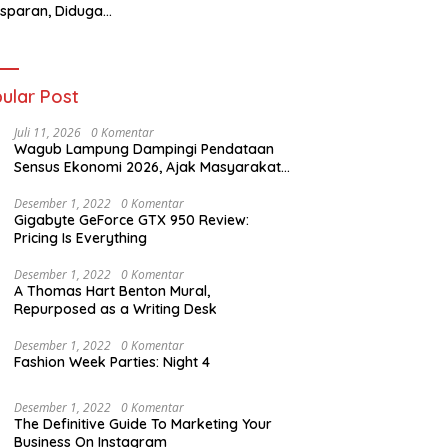
sparan, Diduga
t Titipan?
ania dan Tri Aji
nto Harus
tanggung Jawab
ular Post
Juli 11, 2026
0 Komentar
Wagub Lampung Dampingi Pendataan
Sensus Ekonomi 2026, Ajak Masyarakat
Dukung Data Berkualitas
Desember 1, 2022
0 Komentar
Gigabyte GeForce GTX 950 Review:
Pricing Is Everything
Desember 1, 2022
0 Komentar
A Thomas Hart Benton Mural,
Repurposed as a Writing Desk
Desember 1, 2022
0 Komentar
Fashion Week Parties: Night 4
Desember 1, 2022
0 Komentar
The Definitive Guide To Marketing Your
Business On Instagram