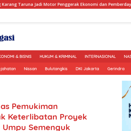
 Jadi Motor Penggerak Ekonomi dan Pemberdayaan Desa
KONOMI & BISNIS
HUKUM & KRIMINAL
INTERNASIONAL
NA
ejahatan
Nissan
Bulutangkis
DKI Jakarta
Gerindra
inas Pemukiman
ak Keterlibatan Proyek
ri Umpu Semenguk