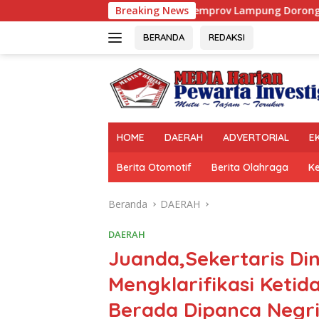
Langsung
Pemprov Lampung Dorong Karang Taruna
Breaking News
ke
konten
BERANDA
REDAKSI
HOME
DAERAH
ADVERTORIAL
E
Berita Otomotif
Berita Olahraga
K
Beranda
DAERAH
DAERAH
Juanda,Sekertaris D
Mengklarifikasi Ketid
Berada Dipanca Neg