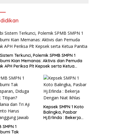
Wilayah Sungai Sumatera
V Padang Perbaiki
didikan
i Sistem Terkunci, Polemik SPMB SMPN 1
bumi Kian Memanas: Aktivis dan Pemuda
k APH Periksa Plt Kepsek serta Ketua
tia
Kepsek SMPN 1 Koto
Balingka, Pasbar
Hj.Erlinda : Bekerja
Dengan Niat Ikhlas
B SMPN 1
abumi Tak