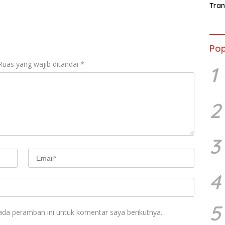
…
Tran
Sara
Ward
Susa
Ber
Pop
Ruas yang wajib ditandai
*
1
2
3
4
5
ada peramban ini untuk komentar saya berikutnya.