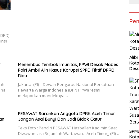
Pen
(DPD)
insi
Alib
Kota
r
Menembus Tembok Imunitas, PPWI Desak Mabes
Desa
Polri Ambil Alih Kasus Korupsi SPPD Fiktif DPRD
Pani
Riau
rah
Jakarta (PI) – Dewan Pengurus Nasional Persatuan
ana
Pewarta Warga Indonesia (DPN PPWI) resmi
melaporkan mandeknya…
PESAWAT Sarankan Anggota DPRK Aceh Timur
an
Jangan Asal Bunyi Dan Jadi Bidak Catur
Teks Foto : Pendiri PESAWAT Hasballah Kadimin Saat
SPM
Diwawancara Sejumlah Wartawan. Aceh Timur_ (PI)…
Kot