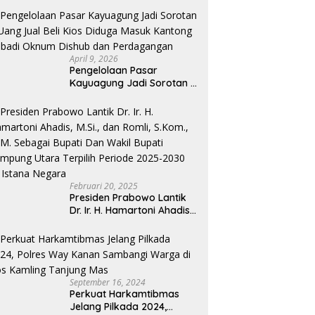
Digitalisasi dan
Kemandirian Fiskal
April 9, 2026
Pengelolaan Pasar
Kayuagung Jadi Sorotan –
Uang Jual Beli Kios Diduga
Masuk Kantong Pribadi
Oknum Dishub dan
Perdagangan
Februari 20, 2025
Presiden Prabowo Lantik
Dr. Ir. H. Hamartoni Ahadis,
M.Si., dan Romli, S.Kom.,
M.M. Sebagai Bupati Dan
Wakil Bupati Lampung
Utara Terpilih Periode
2025-2030 Di Istana
September 16, 2024
Negara
Perkuat Harkamtibmas
Jelang Pilkada 2024,