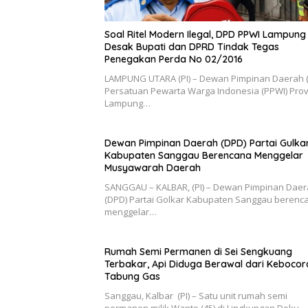
Soal Ritel Modern Ilegal, DPD PPWI Lampung
Desak Bupati dan DPRD Tindak Tegas
Penegakan Perda No 02/2016
​LAMPUNG UTARA (PI) – Dewan Pimpinan Daerah 
Persatuan Pewarta Warga Indonesia (PPWI) Prov
Lampung…
Dewan Pimpinan Daerah (DPD) Partai Gulka
Kabupaten Sanggau Berencana Menggelar
Musyawarah Daerah
SANGGAU – KALBAR, (PI) – Dewan Pimpinan Dae
(DPD) Partai Golkar Kabupaten Sanggau berenc
menggelar…
Rumah Semi Permanen di Sei Sengkuang
Terbakar, Api Diduga Berawal dari Kebocor
Tabung Gas
Sanggau, Kalbar (PI) – Satu unit rumah semi