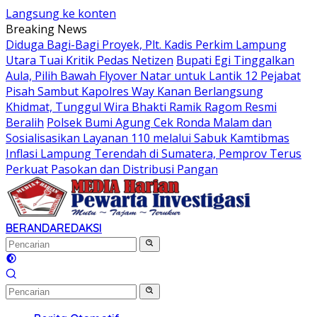
Langsung ke konten
Breaking News
Diduga Bagi-Bagi Proyek, Plt. Kadis Perkim Lampung
Utara Tuai Kritik Pedas Netizen
Bupati Egi Tinggalkan
Aula, Pilih Bawah Flyover Natar untuk Lantik 12 Pejabat
Pisah Sambut Kapolres Way Kanan Berlangsung
Khidmat, Tunggul Wira Bhakti Ramik Ragom Resmi
Beralih
Polsek Bumi Agung Cek Ronda Malam dan
Sosialisasikan Layanan 110 melalui Sabuk Kamtibmas
Inflasi Lampung Terendah di Sumatera, Pemprov Terus
Perkuat Pasokan dan Distribusi Pangan
BERANDA
REDAKSI