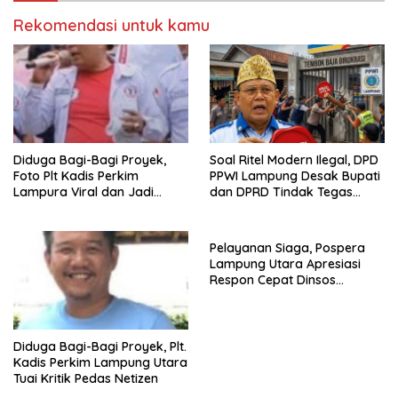
Rekomendasi untuk kamu
Diduga Bagi-Bagi Proyek,
Soal Ritel Modern Ilegal, DPD
Foto Plt Kadis Perkim
PPWI Lampung Desak Bupati
Lampura Viral dan Jadi
dan DPRD Tindak Tegas
Sasaran Perundungan
Penegakan Perda No
Netizen
02/2016
Pelayanan Siaga, Pospera
Lampung Utara Apresiasi
Respon Cepat Dinsos
Tangani Warga ODGJ
Diduga Bagi-Bagi Proyek, Plt.
Kadis Perkim Lampung Utara
Tuai Kritik Pedas Netizen