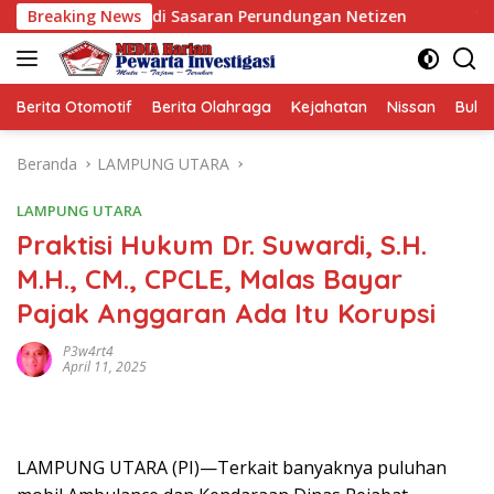
Langsung
 dan Jadi Sasaran Perundungan Netizen
Breaking News
Wagub Jihan Ku
ke
konten
Berita Otomotif
Berita Olahraga
Kejahatan
Nissan
Bulut
Beranda
LAMPUNG UTARA
LAMPUNG UTARA
Praktisi Hukum Dr. Suwardi, S.H.
M.H., CM., CPCLE, Malas Bayar
Pajak Anggaran Ada Itu Korupsi
P3w4rt4
April 11, 2025
LAMPUNG UTARA (PI)—Terkait banyaknya puluhan