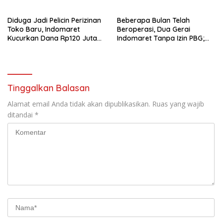
‎Diduga Jadi Pelicin Perizinan
Beberapa Bulan Telah
Toko Baru, Indomaret
Beroperasi, Dua Gerai
Kucurkan Dana Rp120 Juta
Indomaret Tanpa Izin PBG;
per Titik Toko
Info Asisten 1, Kadis
Perdagangan Hendri Ucap:
“Boleh.., Boleh…, Boleh….!!”
Tinggalkan Balasan
Alamat email Anda tidak akan dipublikasikan.
Ruas yang wajib
ditandai
*